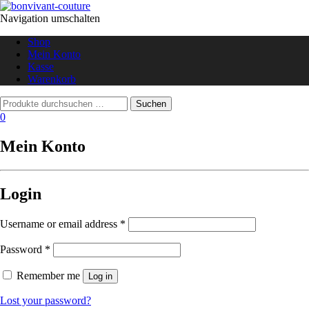
Navigation umschalten
Shop
Mein Konto
Kasse
Warenkorb
0
Mein Konto
Login
Username or email address
*
Password
*
Remember me
Log in
Lost your password?