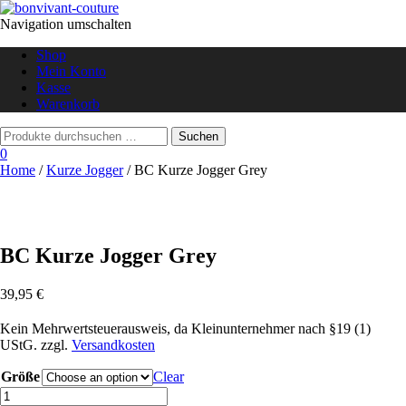
Navigation umschalten
Shop
Mein Konto
Kasse
Warenkorb
0
Home
/
Kurze Jogger
/ BC Kurze Jogger Grey
BC Kurze Jogger Grey
39,95
€
Kein Mehrwertsteuerausweis, da Kleinunternehmer nach §19 (1)
UStG.
zzgl.
Versandkosten
Größe
Clear
BC