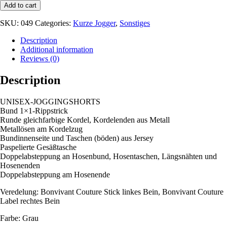
Kurze
Add to cart
Jogger
Grey
SKU:
049
Categories:
Kurze Jogger
,
Sonstiges
quantity
Description
Additional information
Reviews (0)
Description
UNISEX-JOGGINGSHORTS
Bund 1×1-Rippstrick
Runde gleichfarbige Kordel, Kordelenden aus Metall
Metallösen am Kordelzug
Bundinnenseite und Taschen (böden) aus Jersey
Paspelierte Gesäßtasche
Doppelabsteppung an Hosenbund, Hosentaschen, Längsnähten und
Hosenenden
Doppelabsteppung am Hosenende
Veredelung: Bonvivant Couture Stick linkes Bein, Bonvivant Couture
Label rechtes Bein
Farbe: Grau