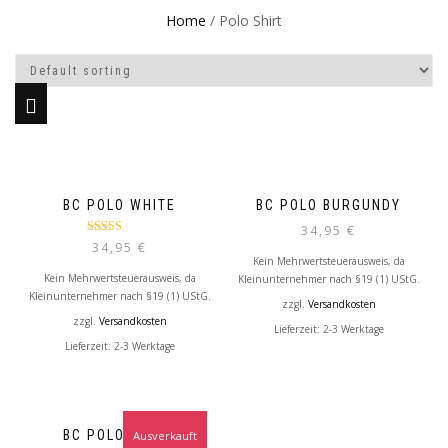
Home
/ Polo Shirt
BC POLO WHITE
BC POLO BURGUNDY
34,95
€
Rated
5.00
34,95
€
out of 5
Kein Mehrwertsteuerausweis, da
Kein Mehrwertsteuerausweis, da
Kleinunternehmer nach §19 (1) UStG.
Kleinunternehmer nach §19 (1) UStG.
zzgl.
Versandkosten
zzgl.
Versandkosten
Lieferzeit: 2-3 Werktage
Lieferzeit: 2-3 Werktage
BC POLO BLACK
Ausverkauft