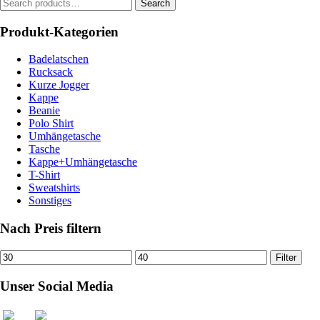
Search
Search
for:
Produkt-Kategorien
Badelatschen
Rucksack
Kurze Jogger
Kappe
Beanie
Polo Shirt
Umhängetasche
Tasche
Kappe+Umhängetasche
T-Shirt
Sweatshirts
Sonstiges
Nach Preis filtern
Filter
Unser Social Media